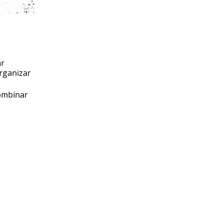
ar
organizar
combinar